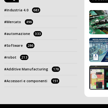
Industria 4.0
683
Mercato
496
automazione
333
Software
286
robot
213
Additive Manufacturing
176
Accessori e componenti
151