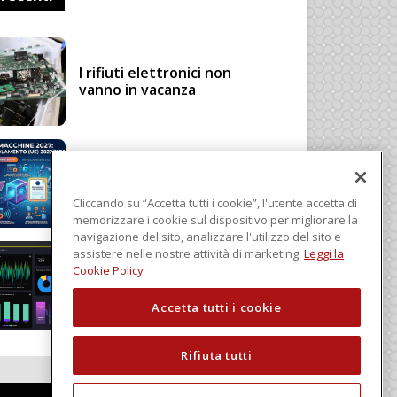
I rifiuti elettronici non
vanno in vacanza
Regolamento Macchine
2027: cosa cambia con il
Regolamento (UE)
Cliccando su “Accetta tutti i cookie”, l'utente accetta di
2023/1230
memorizzare i cookie sul dispositivo per migliorare la
navigazione del sito, analizzare l'utilizzo del sito e
assistere nelle nostre attività di marketing.
Leggi la
Schneider Electric, una
Cookie Policy
piattaforma di intelligenza
in cloud
Accetta tutti i cookie
Rifiuta tutti