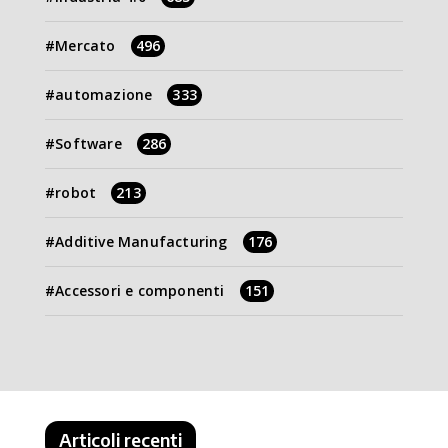
Mercato
496
automazione
333
Software
286
robot
213
Additive Manufacturing
176
Accessori e componenti
151
Articoli recenti