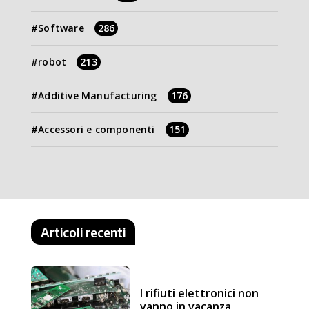
Software
286
robot
213
Additive Manufacturing
176
Accessori e componenti
151
Articoli recenti
I rifiuti elettronici non
vanno in vacanza