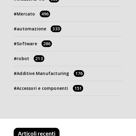
Mercato
496
automazione
333
Software
286
robot
213
Additive Manufacturing
176
Accessori e componenti
151
Articoli recenti