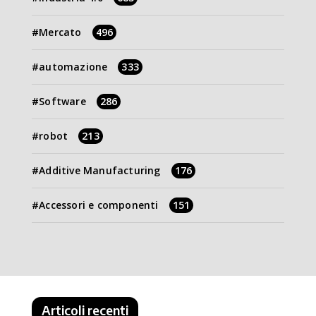
Mercato
496
automazione
333
Software
286
robot
213
Additive Manufacturing
176
Accessori e componenti
151
Articoli recenti