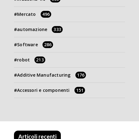
Mercato
496
automazione
333
Software
286
robot
213
Additive Manufacturing
176
Accessori e componenti
151
Articoli recenti