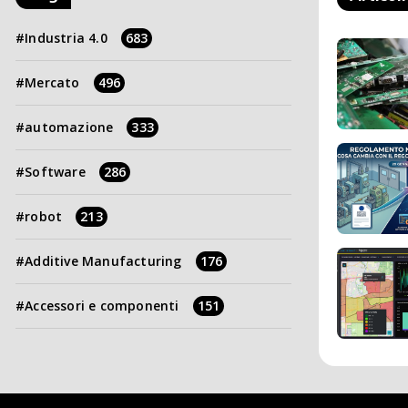
Industria 4.0
683
Mercato
496
automazione
333
Software
286
robot
213
Additive Manufacturing
176
Accessori e componenti
151