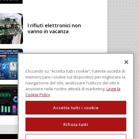
I rifiuti elettronici non
vanno in vacanza
Regolamento Macchine
2027: cosa cambia con il
Regolamento (UE)
Cliccando su “Accetta tutti i cookie”, l'utente accetta di
2023/1230
memorizzare i cookie sul dispositivo per migliorare la
navigazione del sito, analizzare l'utilizzo del sito e
assistere nelle nostre attività di marketing.
Leggi la
Schneider Electric, una
Cookie Policy
piattaforma di intelligenza
in cloud
Accetta tutti i cookie
Rifiuta tutti