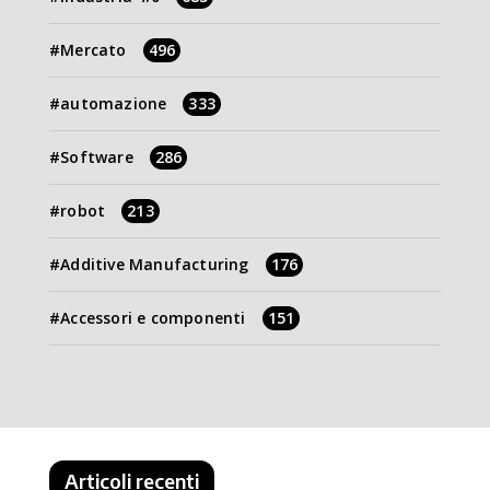
Mercato
496
automazione
333
Software
286
robot
213
Additive Manufacturing
176
Accessori e componenti
151
Articoli recenti