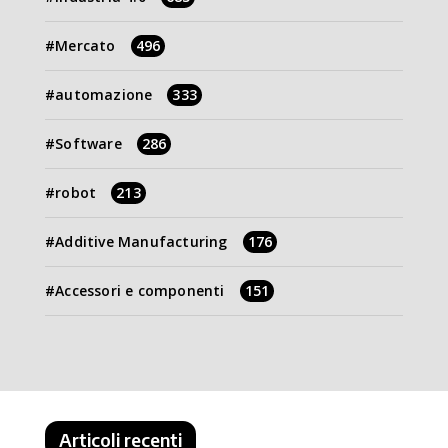
Mercato
496
automazione
333
Software
286
robot
213
Additive Manufacturing
176
Accessori e componenti
151
Articoli recenti