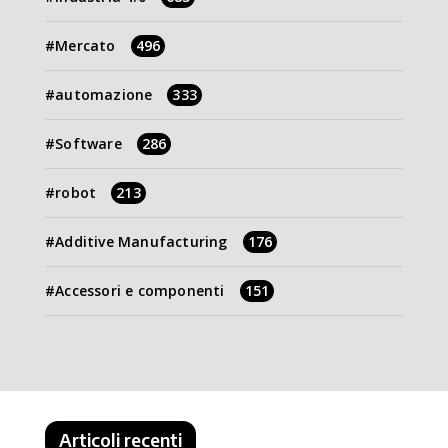
Mercato
496
automazione
333
Software
286
robot
213
Additive Manufacturing
176
Accessori e componenti
151
Articoli recenti