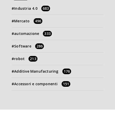
Industria 4.0
683
Mercato
496
automazione
333
Software
286
robot
213
Additive Manufacturing
176
Accessori e componenti
151