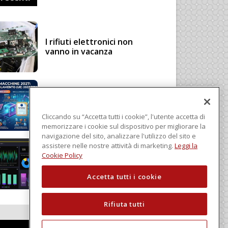
I rifiuti elettronici non
vanno in vacanza
Regolamento Macchine
2027: cosa cambia con il
Regolamento (UE)
Cliccando su “Accetta tutti i cookie”, l'utente accetta di
2023/1230
memorizzare i cookie sul dispositivo per migliorare la
navigazione del sito, analizzare l'utilizzo del sito e
assistere nelle nostre attività di marketing.
Leggi la
Schneider Electric, una
Cookie Policy
piattaforma di intelligenza
in cloud
Accetta tutti i cookie
Rifiuta tutti