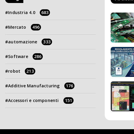
Industria 4.0
683
Mercato
496
automazione
333
Software
286
robot
213
Additive Manufacturing
176
Accessori e componenti
151