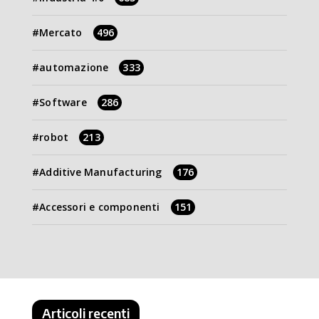
Mercato
496
automazione
333
Software
286
robot
213
Additive Manufacturing
176
Accessori e componenti
151
Articoli recenti