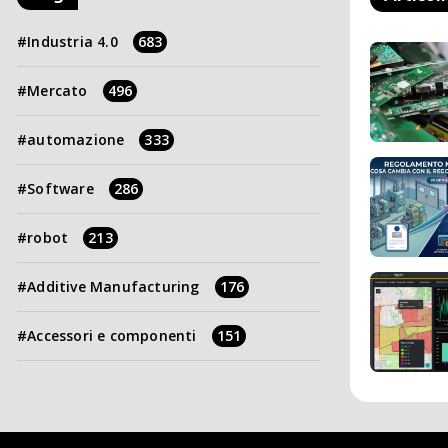
Industria 4.0
683
Mercato
496
automazione
333
Software
286
robot
213
Additive Manufacturing
176
Accessori e componenti
151