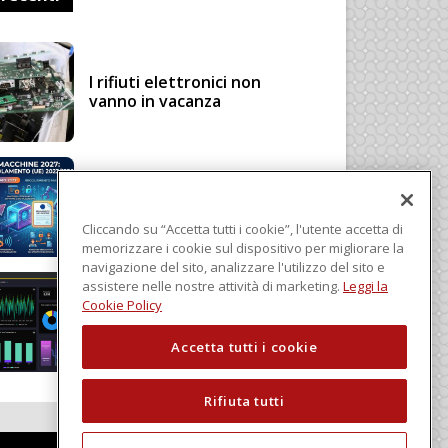
I rifiuti elettronici non
vanno in vacanza
Regolamento Macchine
2027: cosa cambia con il
Regolamento (UE)
Cliccando su “Accetta tutti i cookie”, l'utente accetta di
2023/1230
memorizzare i cookie sul dispositivo per migliorare la
navigazione del sito, analizzare l'utilizzo del sito e
assistere nelle nostre attività di marketing.
Leggi la
Schneider Electric, una
Cookie Policy
piattaforma di intelligenza
in cloud
Accetta tutti i cookie
Rifiuta tutti