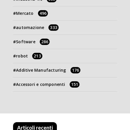
Mercato
496
automazione
333
Software
286
robot
213
Additive Manufacturing
176
Accessori e componenti
151
Articoli recenti