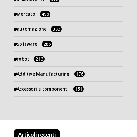
Mercato
496
automazione
333
Software
286
robot
213
Additive Manufacturing
176
Accessori e componenti
151
Articoli recenti