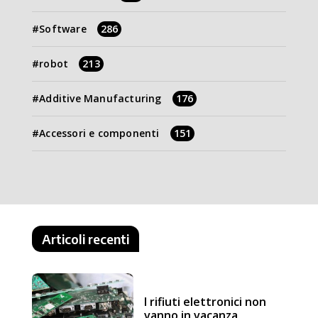
Software
286
robot
213
Additive Manufacturing
176
Accessori e componenti
151
Articoli recenti
I rifiuti elettronici non
vanno in vacanza