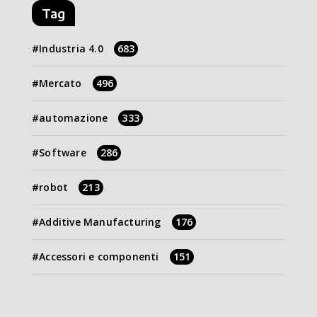
Tag
Industria 4.0
683
Mercato
496
automazione
333
Software
286
robot
213
Additive Manufacturing
176
Accessori e componenti
151