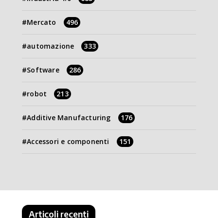
Mercato
496
automazione
333
Software
286
robot
213
Additive Manufacturing
176
Accessori e componenti
151
Articoli recenti