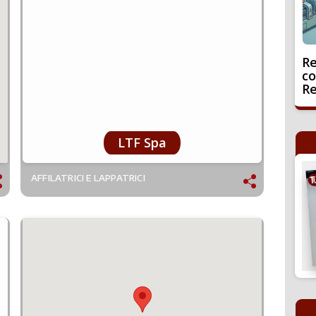
Re
co
Re
LTF Spa
AFFILATRICI E LAPPATRICI