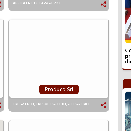
AFFILATRICI E LAPPATRICI
Co
pr
di
Produco Srl
FRESATRICI, FRESALESATRICI, ALESATRICI