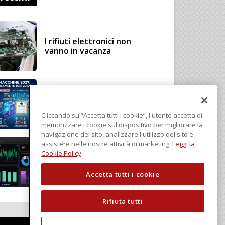
I rifiuti elettronici non
vanno in vacanza
Regolamento Macchine
2027: cosa cambia con il
Regolamento (UE)
Cliccando su “Accetta tutti i cookie”, l'utente accetta di
2023/1230
memorizzare i cookie sul dispositivo per migliorare la
navigazione del sito, analizzare l'utilizzo del sito e
assistere nelle nostre attività di marketing.
Leggi la
Schneider Electric, una
Cookie Policy
piattaforma di intelligenza
in cloud
Accetta tutti i cookie
Rifiuta tutti