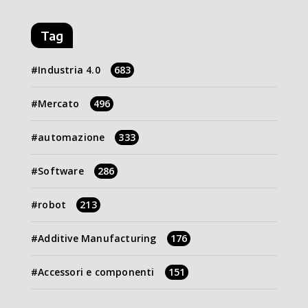
Tag
Industria 4.0
683
Mercato
496
automazione
333
Software
286
robot
213
Additive Manufacturing
176
Accessori e componenti
151