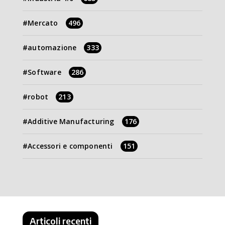
Mercato
496
automazione
333
Software
286
robot
213
Additive Manufacturing
176
Accessori e componenti
151
Articoli recenti