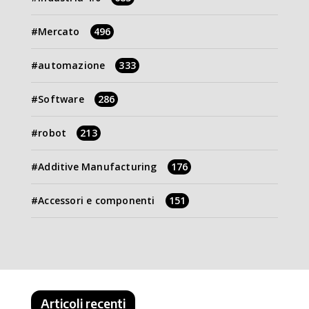
Mercato
496
automazione
333
Software
286
robot
213
Additive Manufacturing
176
Accessori e componenti
151
Articoli recenti