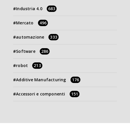
Industria 4.0
683
Mercato
496
automazione
333
Software
286
robot
213
Additive Manufacturing
176
Accessori e componenti
151