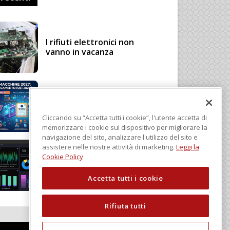
I rifiuti elettronici non
vanno in vacanza
Regolamento Macchine
2027: cosa cambia con il
Regolamento (UE)
Cliccando su “Accetta tutti i cookie”, l'utente accetta di
2023/1230
memorizzare i cookie sul dispositivo per migliorare la
navigazione del sito, analizzare l'utilizzo del sito e
assistere nelle nostre attività di marketing.
Leggi la
Schneider Electric, una
Cookie Policy
piattaforma di intelligenza
in cloud
Accetta tutti i cookie
Rifiuta tutti