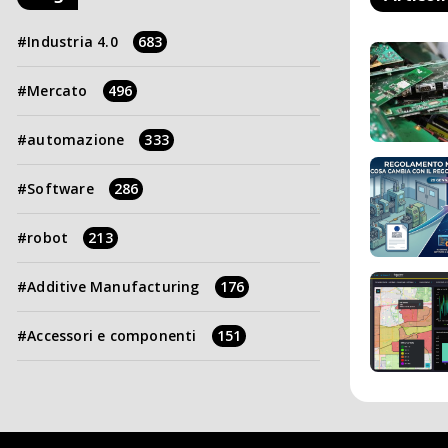
Industria 4.0
683
Mercato
496
automazione
333
Software
286
robot
213
Additive Manufacturing
176
Accessori e componenti
151