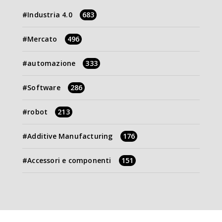
Industria 4.0
683
Mercato
496
automazione
333
Software
286
robot
213
Additive Manufacturing
176
Accessori e componenti
151