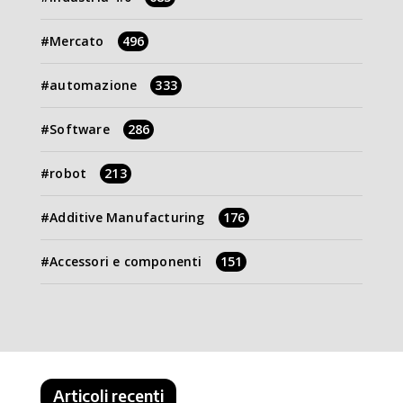
Mercato
496
automazione
333
Software
286
robot
213
Additive Manufacturing
176
Accessori e componenti
151
Articoli recenti