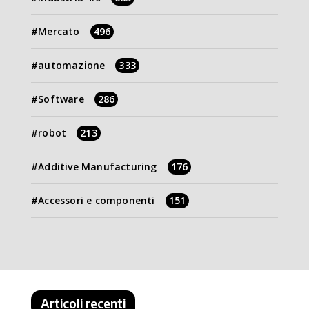
Mercato
496
automazione
333
Software
286
robot
213
Additive Manufacturing
176
Accessori e componenti
151
Articoli recenti