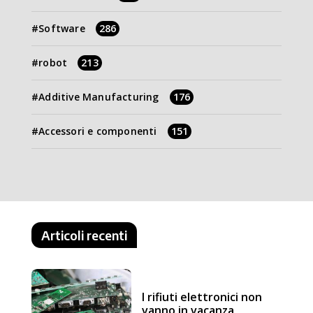
Software
286
robot
213
Additive Manufacturing
176
Accessori e componenti
151
Articoli recenti
I rifiuti elettronici non
vanno in vacanza