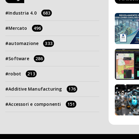
Industria 4.0
683
Mercato
496
automazione
333
Software
286
robot
213
Additive Manufacturing
176
Accessori e componenti
151