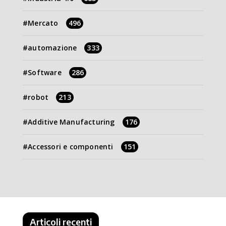
Mercato
496
automazione
333
Software
286
robot
213
Additive Manufacturing
176
Accessori e componenti
151
Articoli recenti