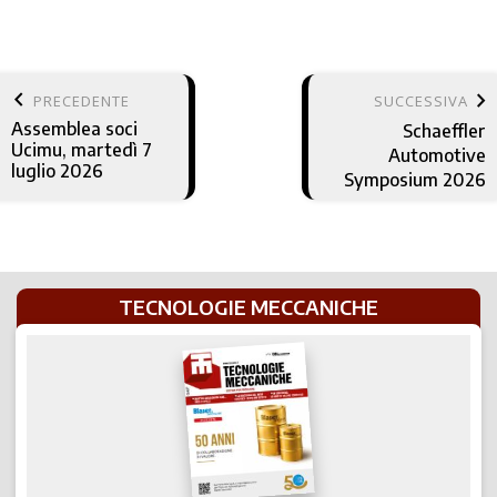
keyboard_arrow_left
keyboard_arrow_right
PRECEDENTE
SUCCESSIVA
Assemblea soci
Schaeffler
Ucimu, martedì 7
Automotive
luglio 2026
Symposium 2026
TECNOLOGIE MECCANICHE