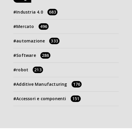
Industria 4.0
683
Mercato
496
automazione
333
Software
286
robot
213
Additive Manufacturing
176
Accessori e componenti
151