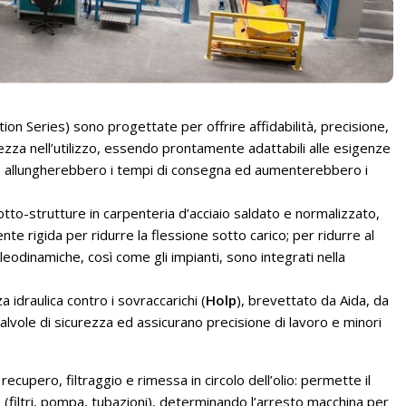
on Series) sono progettate per offrire affidabilità, precisione,
curezza nell’utilizzo, essendo prontamente adattabili alle esigenze
he allungherebbero i tempi di consegna ed aumenterebbero i
tto-strutture in carpenteria d’acciaio saldato e normalizzato,
e rigida per ridurre la flessione sotto carico; per ridurre al
leodinamiche, così come gli impianti, sono integrati nella
 idraulica contro i sovraccarichi (
Holp
), brevettato da Aida, da
valvole di sicurezza ed assicurano precisione di lavoro e minori
recupero, filtraggio e rimessa in circolo dell’olio: permette il
to (filtri, pompa, tubazioni), determinando l’arresto macchina per