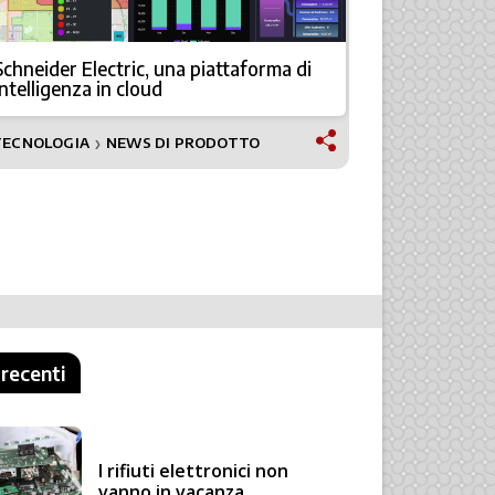
Schneider Electric, una piattaforma di
Sicurezza e
intelligenza in cloud
il nuovo 
TECNOLOGIA
NEWS DI PRODOTTO
NEWS
❯
 recenti
I rifiuti elettronici non
vanno in vacanza