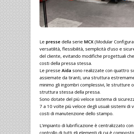
Le
presse
della serie
MCX
(Modular Configurati
versatilità, flessibilità, semplicità d’uso e si
del cliente, evitando modifiche progettuali c
costi della pressa stessa.
Le presse
Aida
sono realizzate con quattro so
assiemate da tiranti, una struttura estremament
minimo gli ingombri complessivi, le strutture o
struttura stessa della pressa.
Sono dotate del più veloce sistema di sicurezza
7 a 10 volte più veloce degli usuali sistemi di 
costi di manutenzione dello stampo.
L’impianto di lubrificazione è centralizzato con 
controllo di tutti gli elementi di cui è compos