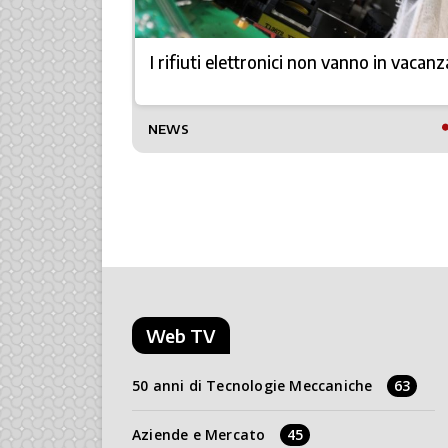
zioni più
I rifiuti elettronici non vanno in vacanz
TTO
NEWS
Web TV
50 anni di Tecnologie Meccaniche
63
Aziende e Mercato
45