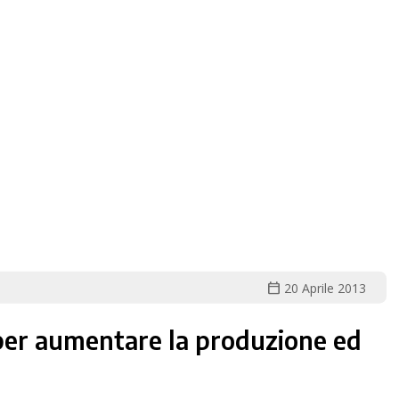
calendar_today
20 Aprile 2013
tà per aumentare la produzione ed