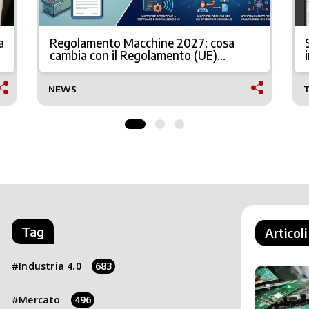
a
Regolamento Macchine 2027: cosa
cambia con il Regolamento (UE)
2023/1230
NEWS
Tag
Articoli
Industria 4.0
683
Mercato
496