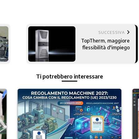
keyboard_arrow_right
SUCCESSIVA
TopTherm, maggiore
flessibilità d'impiego
Ti potrebbero interessare