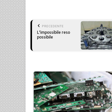
keyboard_arrow_left
PRECEDENTE
L'impossibile reso
possibile