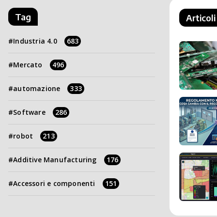
Tag
Articoli
Industria 4.0
683
Mercato
496
automazione
333
Software
286
robot
213
Additive Manufacturing
176
Accessori e componenti
151