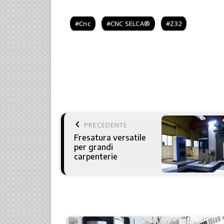
Cnc
CNC SELCA®
Z32
keyboard_arrow_left
PRECEDENTE
Fresatura versatile
per grandi
carpenterie