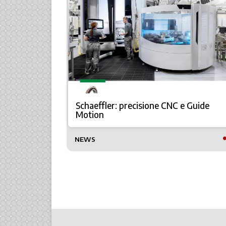
Maestro,
e
Schaeffler: precisione CNC e Guide
e
Motion
NEWS
TTO