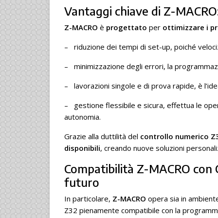
Vantaggi chiave di Z-MACRO: e
Z-MACRO
è
progettato
per
ottimizzare i p
– riduzione dei tempi di set-up, poiché velociz
– minimizzazione degli errori, la programmazione
– lavorazioni singole e di prova rapide, è l’ide
– gestione flessibile e sicura, effettua le o
autonomia.
Grazie alla duttilità del
controllo numerico Z
disponibili
, creando nuove soluzioni personali
Compatibilità Z-MACRO con 
futuro
In particolare,
Z-MACRO
opera sia in ambient
Z32 pienamente compatibile con la program