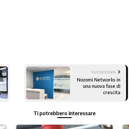
keyboard_arrow_right
SUCCESSIVA
Nozomi Networks in
una nuova fase di
crescita
Ti potrebbero interessare