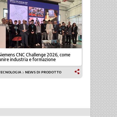
Siemens CNC Challenge 2026, come
Service ma
unire industria e formazione
TECNOLOGIA
NEWS DI PRODOTTO
NEWS
❯