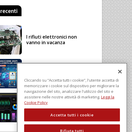
 recenti
I rifiuti elettronici non
vanno in vacanza
Regolamento Macchine
2027: cosa cambia con il
Regolamento (UE)
Cliccando su “Accetta tutti i cookie”, l'utente accetta di
2023/1230
memorizzare i cookie sul dispositivo per migliorare la
navigazione del sito, analizzare l'utilizzo del sito e
assistere nelle nostre attività di marketing.
Leggi la
Schneider Electric, una
Cookie Policy
piattaforma di intelligenza
in cloud
Accetta tutti i cookie
Rifiuta tutti