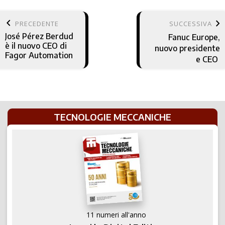
keyboard_arrow_left
keyboard_arrow_right
PRECEDENTE
SUCCESSIVA
José Pérez Berdud
Fanuc Europe,
è il nuovo CEO di
nuovo presidente
Fagor Automation
e CEO
TECNOLOGIE MECCANICHE
11 numeri all'anno