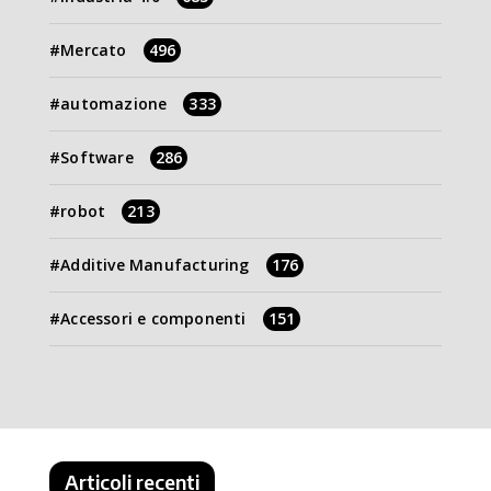
Mercato
496
automazione
333
Software
286
robot
213
Additive Manufacturing
176
Accessori e componenti
151
Articoli recenti