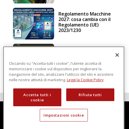
Regolamento Macchine
2027: cosa cambia con il
Regolamento (UE)
2023/1230
Schneider Electric, una
piattaforma di
intelligenza in cloud
Cliccando su “Accetta tutti i cookie”, l'utente accetta di
memorizzare i cookie sul dispositivo per migliorare la
navigazione del sito, analizzare l'utilizzo del sito e assistere
nelle nostre attività di marketing.
Leggi la Cookie Policy
Accetta tutti i
Rifiuta tutti
cookie
Impostazioni cookie
Techmec è una testata di DBInformation Spa P.IVA 09293820156