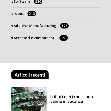
Software
286
robot
213
Additive Manufacturing
176
Accessori e componenti
151
Articoli recenti
I rifiuti elettronici non
vanno in vacanza