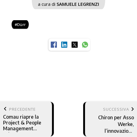
a cura di
SAMUELE LEGRENZI
Dürr
keyboard_arrow_left
keyboard_arrow_right
PRECEDENTE
SUCCESSIVA
Comau riapre la
Chiron per Asso
Project & People
Werke,
Management
l’innovazione
School