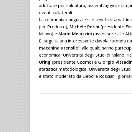
adottate per saldatura, assemblaggio, stampi e
eventi collaterali.
La cerimonia inaugurale si è tenuta stamattina
per Produrre),
Michele Perini
(presidente Fie
Milano) e
Mario Melazzini
(assessore alle Att
E’ seguita una interessante davola rotonda dal 
macchina utensile
”, alla quale hanno parteci
economica, Università degli Studi di Milano, r
Uring
(presidente Cecimo) e
Giorgio Vittadi
statistica metodologica, Università degli Studi 
è stato moderato da Debora Rosciani, giornali