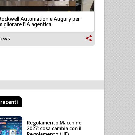
Rockwell Automation e Augury per
Soraluce a 
migliorare l’IA agentica
avanzate
NEWS
TECNOLOGI
 recenti
Regolamento Macchine
2027: cosa cambia con il
Regolamento (UE)