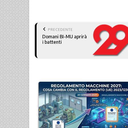
keyboard_arrow_left
PRECEDENTE
Domani BI-MU aprirà
i battenti