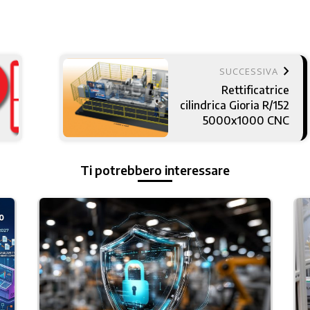
keyboard_arrow_right
SUCCESSIVA
Rettificatrice
cilindrica Gioria R/152
5000x1000 CNC
Ti potrebbero interessare