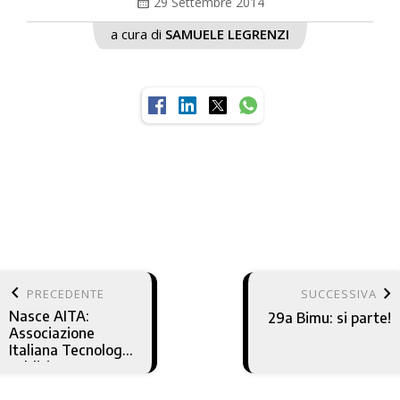
calendar_month
29 Settembre 2014
a cura di
SAMUELE LEGRENZI
keyboard_arrow_left
keyboard_arrow_right
PRECEDENTE
SUCCESSIVA
Nasce AITA:
29a Bimu: si parte!
Associazione
Italiana Tecnologie
Additive