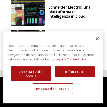
Schneider Electric, una
piattaforma di
intelligenza in cloud
Sicurezza e conformità, 5
consigli verso il nuovo
Regolamento macchine
Cliccando su “Accetta tutti i cookie”, l'utente accetta di
memorizzare i cookie sul dispositivo per migliorare la
navigazione del sito, analizzare l'utilizzo del sito e assistere
nelle nostre attività di marketing.
Leggi la Cookie Policy
Accetta tutti i
Rifiuta tutti
cookie
Impostazioni cookie
Techmec è una testata di DBInformation Spa P.IVA 09293820156
Centro Direzionale – Strada 4, Palazzo A, Scala 2
20057 Assago (MI)