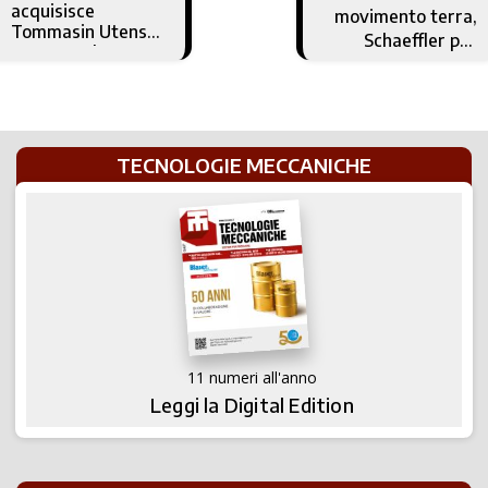
acquisisce
movimento terra,
Tommasin Utensili
Schaeffler per
e CUS Tools: nasce
elettrificazione e
nuovo gruppo
sostenibilità
negli utensili da
taglio
TECNOLOGIE MECCANICHE
11 numeri all'anno
Leggi la Digital Edition