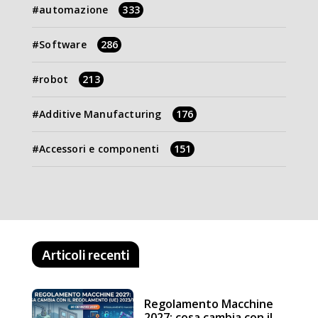
automazione
333
Software
286
robot
213
Additive Manufacturing
176
Accessori e componenti
151
Articoli recenti
Regolamento Macchine
2027: cosa cambia con il