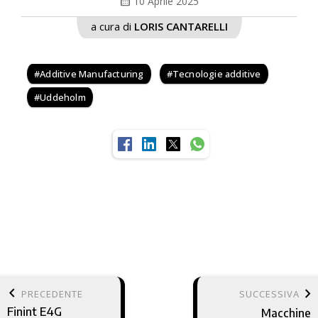
calendar_month
10 Aprile 2025
a cura di
LORIS CANTARELLI
Additive Manufacturing
Tecnologie additive
Uddeholm
keyboard_arrow_left
keyboard_arrow_right
PRECEDENTE
SUCCESSIVA
Finint E4G
Macchine