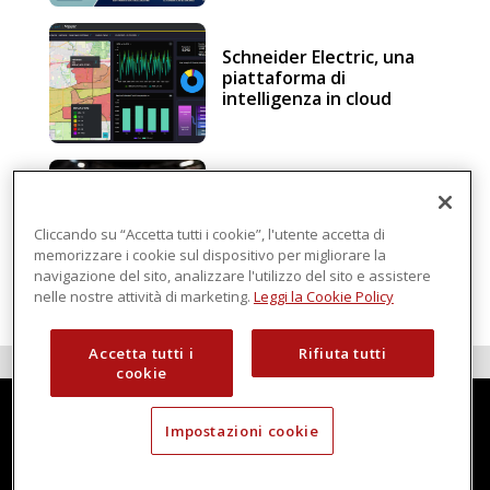
Schneider Electric, una
piattaforma di
intelligenza in cloud
Sicurezza e conformità, 5
consigli verso il nuovo
Regolamento macchine
Cliccando su “Accetta tutti i cookie”, l'utente accetta di
memorizzare i cookie sul dispositivo per migliorare la
navigazione del sito, analizzare l'utilizzo del sito e assistere
nelle nostre attività di marketing.
Leggi la Cookie Policy
Accetta tutti i
Rifiuta tutti
cookie
Impostazioni cookie
Techmec è una testata di DBInformation Spa P.IVA 09293820156