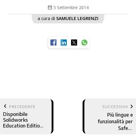
calendar_month
5 Settembre 2014
a cura di
SAMUELE LEGRENZI
keyboard_arrow_left
keyboard_arrow_right
PRECEDENTE
SUCCESSIVA
Disponibile
Più lingue e
Solidworks
funzionalità per
Education Edition
Safety
2014-2015
Automation