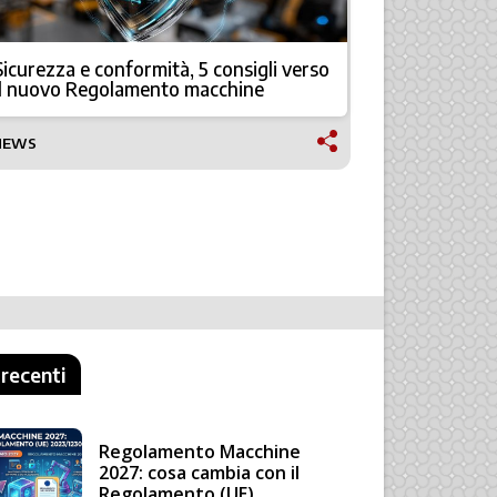
Sicurezza e conformità, 5 consigli verso
Fervi Arred
il nuovo Regolamento macchine
qualità
NEWS
TECNOLOGI
 recenti
Regolamento Macchine
2027: cosa cambia con il
Regolamento (UE)