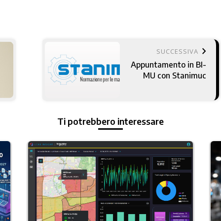
keyboard_arrow_right
SUCCESSIVA
Appuntamento in BI-
MU con Stanimuc
Ti potrebbero interessare