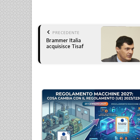
keyboard_arrow_left
PRECEDENTE
Brammer Italia
acquisisce Tisaf