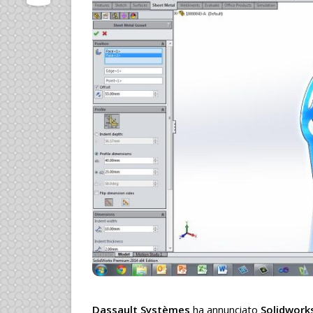
Dassault Systèmes
ha annunciato
Solidwork