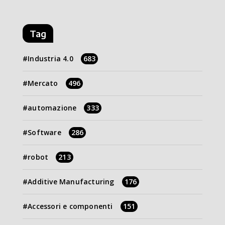
Tag
Industria 4.0
683
Mercato
496
automazione
333
Software
286
robot
213
Additive Manufacturing
176
Accessori e componenti
151