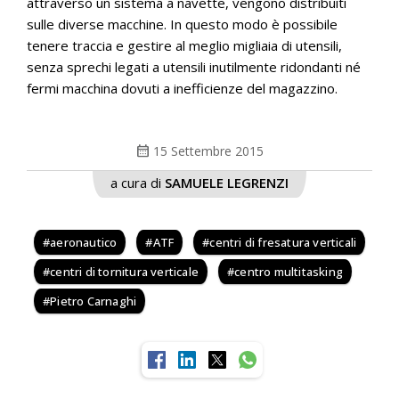
attraverso un sistema a navette, vengono distribuiti
sulle diverse macchine. In questo modo è possibile
tenere traccia e gestire al meglio migliaia di utensili,
senza sprechi legati a utensili inutilmente ridondanti né
fermi macchina dovuti a inefficienze del magazzino.
calendar_month
15 Settembre 2015
a cura di
SAMUELE LEGRENZI
aeronautico
ATF
centri di fresatura verticali
centri di tornitura verticale
centro multitasking
Pietro Carnaghi