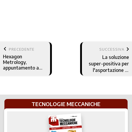
keyboard_arrow_left
keyboard_arrow_right
PRECEDENTE
SUCCESSIVA
Hexagon
La soluzione
Metrology,
super-positiva per
appuntamento a
l'asportazione di
Hong Kong
truciolo
TECNOLOGIE MECCANICHE