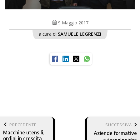
calendar_month
9 Maggio 2017
a cura di
SAMUELE LEGRENZI
keyboard_arrow_left
keyboard_arrow_right
PRECEDENTE
SUCCESSIVA
Macchine utensili,
Aziende formative
ordini in crescita