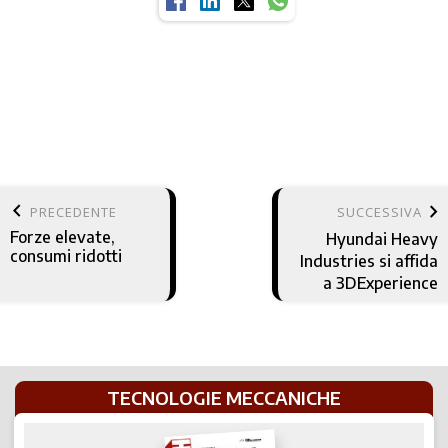
keyboard_arrow_left
keyboard_arrow_right
PRECEDENTE
SUCCESSIVA
Forze elevate,
Hyundai Heavy
consumi ridotti
Industries si affida
a 3DExperience
TECNOLOGIE MECCANICHE