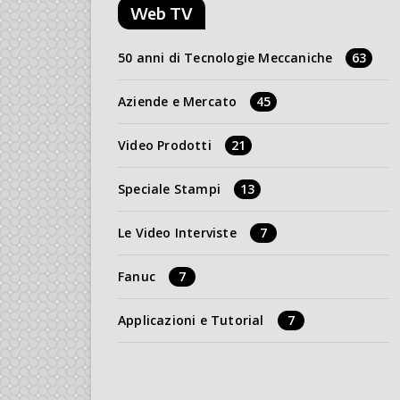
Web TV
50 anni di Tecnologie Meccaniche
63
Aziende e Mercato
45
Video Prodotti
21
Speciale Stampi
13
Le Video Interviste
7
Fanuc
7
Applicazioni e Tutorial
7