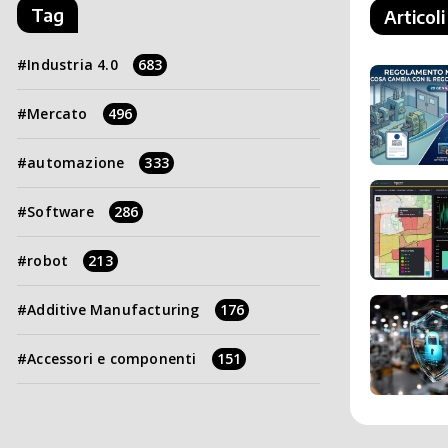
Tag
Articoli
Industria 4.0
683
Mercato
496
automazione
333
Software
286
robot
213
Additive Manufacturing
176
Accessori e componenti
151