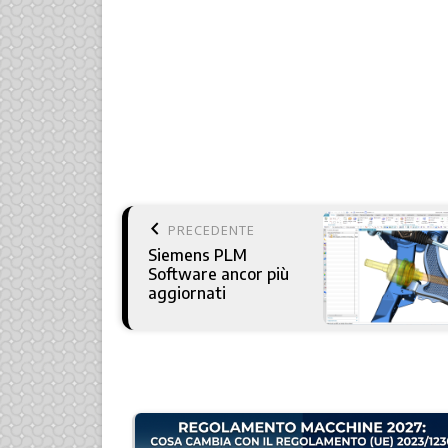
keyboard_arrow_left
PRECEDENTE
Siemens PLM
Software ancor più
aggiornati