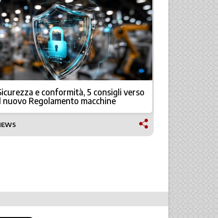
Sicurezza e conformità, 5 consigli verso
Fervi Arred
il nuovo Regolamento macchine
qualità
NEWS
TECNOLOGI