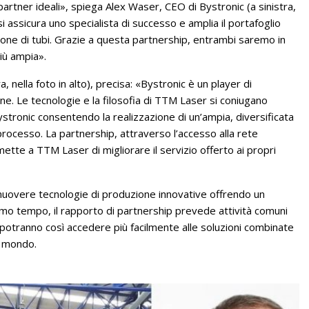
tner ideali», spiega Alex Waser, CEO di Bystronic (a sinistra,
i assicura uno specialista di successo e amplia il portafoglio
ione di tubi. Grazie a questa partnership, entrambi saremo in
più ampia».
 nella foto in alto), precisa: «Bystronic è un player di
ne. Le tecnologie e la filosofia di TTM Laser si coniugano
ystronic consentendo la realizzazione di un’ampia, diversificata
 processo. La partnership, attraverso l’accesso alla rete
tte a TTM Laser di migliorare il servizio offerto ai propri
muovere tecnologie di produzione innovative offrendo un
n primo tempo, il rapporto di partnership prevede attività comuni
ti potranno così accedere più facilmente alle soluzioni combinate
l mondo.