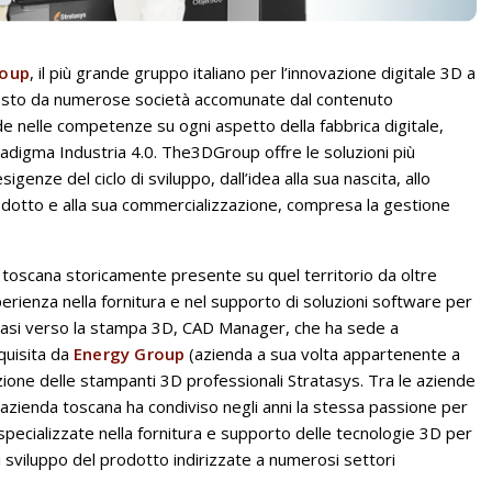
oup
, il più grande gruppo italiano per l’innovazione digitale 3D a
osto da numerose società accomunate dal contenuto
siede nelle competenze su ogni aspetto della fabbrica digitale,
aradigma Industria 4.0. The3DGroup offre le soluzioni più
enze del ciclo di sviluppo, dall’idea alla sua nascita, allo
rodotto e alla sua commercializzazione, compresa la gestione
a toscana storicamente presente su quel territorio da oltre
sperienza nella fornitura e nel supporto di soluzioni software per
tasi verso la stampa 3D, CAD Manager, che ha sede a
cquisita da
Energy Group
(azienda a sua volta appartenente a
buzione delle stampanti 3D professionali Stratasys. Tra le aziende
l’azienda toscana ha condiviso negli anni la stessa passione per
pecializzate nella fornitura e supporto delle tecnologie 3D per
 sviluppo del prodotto indirizzate a numerosi settori