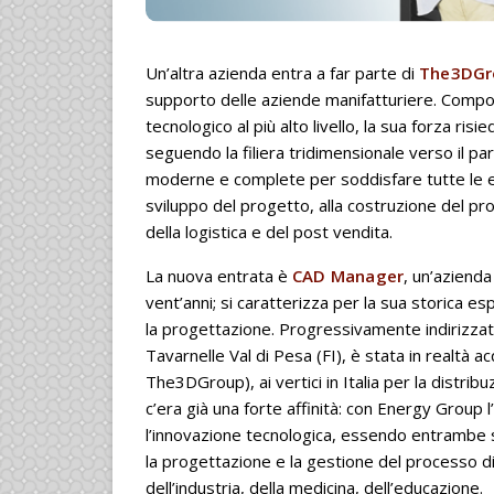
Un’altra azienda entra a far parte di
The3DGr
supporto delle aziende manifatturiere. Comp
tecnologico al più alto livello, la sua forza ri
seguendo la filiera tridimensionale verso il p
moderne e complete per soddisfare tutte le esig
sviluppo del progetto, alla costruzione del p
della logistica e del post vendita.
La nuova entrata è
CAD Manager
, un’aziend
vent’anni; si caratterizza per la sua storica e
la progettazione. Progressivamente indirizza
Tavarnelle Val di Pesa (FI), è stata in realtà a
The3DGroup), ai vertici in Italia per la distri
c’era già una forte affinità: con Energy Group 
l’innovazione tecnologica, essendo entrambe s
la progettazione e la gestione del processo di
dell’industria, della medicina, dell’educazione.