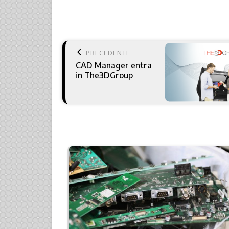
keyboard_arrow_left
PRECEDENTE
CAD Manager entra
in The3DGroup