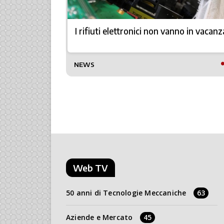
zioni più
I rifiuti elettronici non vanno in vacanz
TTO
NEWS
Web TV
50 anni di Tecnologie Meccaniche
63
Aziende e Mercato
45