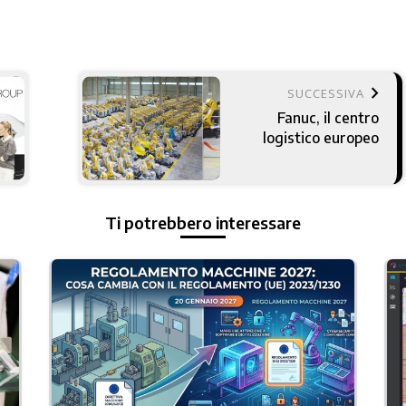
keyboard_arrow_right
SUCCESSIVA
Fanuc, il centro
logistico europeo
Ti potrebbero interessare