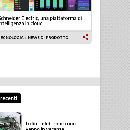
Schneider Electric, una piattaforma di
Sicurezza e
intelligenza in cloud
il nuovo 
TECNOLOGIA
NEWS DI PRODOTTO
NEWS
❯
 recenti
I rifiuti elettronici non
vanno in vacanza