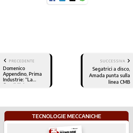
keyboard_arrow_left
keyboard_arrow_right
PRECEDENTE
SUCCESSIVA
Domenico
Segatrici a disco,
Appendino, Prima
Amada punta sulla
Industrie: “La
linea CMB
flessibilità come
via alla crescita
TECNOLOGIE MECCANICHE