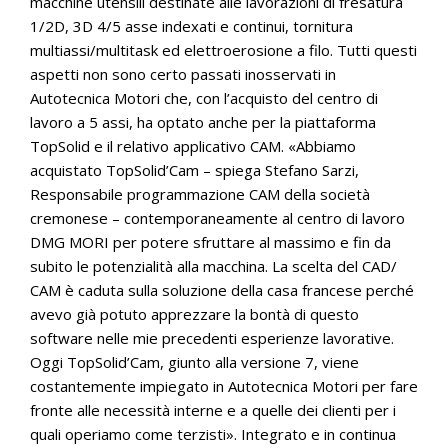
macchine utensili destinate alle lavorazioni di fresatura
1/2D, 3D 4/5 asse indexati e continui, tornitura
multiassi/multitask ed elettroerosione a filo. Tutti questi
aspetti non sono certo passati inosservati in
Autotecnica Motori che, con l’acquisto del centro di
lavoro a 5 assi, ha optato anche per la piattaforma
TopSolid e il relativo applicativo CAM. «Abbiamo
acquistato TopSolid’Cam – spiega Stefano Sarzi,
Responsabile programmazione CAM della società
cremonese – contemporaneamente al centro di lavoro
DMG MORI per potere sfruttare al massimo e fin da
subito le potenzialità alla macchina. La scelta del CAD/
CAM è caduta sulla soluzione della casa francese perché
avevo già potuto apprezzare la bontà di questo
software nelle mie precedenti esperienze lavorative.
Oggi TopSolid’Cam, giunto alla versione 7, viene
costantemente impiegato in Autotecnica Motori per fare
fronte alle necessità interne e a quelle dei clienti per i
quali operiamo come terzisti». Integrato e in continua