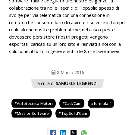
Software Italia è adeguato alle nostre esigenze: la
collaborazione tra noi e i tecnici di TopSolid spesso di
svolge per via telematica con una connessione in
remoto che consente loro di capire e risolvere in tempo
reale alcune nostre problematiche; nel caso queste
dovessero persistere i nostri progetti vengono
esportati, caricati su un loro sito e reinviati a noi con la
soluzione, il tutto in genere entro le 8 ore lavorative».
calendar_month
8 Marzo 2016
a cura di
SAMUELE LEGRENZI
Autotecnica Motori
Cad/Cam
formula 4
Missler Software
TopSolid'Cam