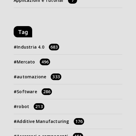
Applicazioni e Tutorial
7
Tag
Industria 4.0
683
Mercato
496
automazione
333
Software
286
robot
213
Additive Manufacturing
176