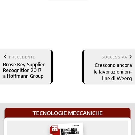
keyboard_arrow_left
keyboard_arrow_right
PRECEDENTE
SUCCESSIVA
Brose Key Supplier
Crescono ancora
Recognition 2017
le lavorazioni on-
a Hoffmann Group
line di Weerg
TECNOLOGIE MECCANICHE