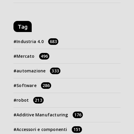
Tag
Industria 4.0
683
Mercato
496
automazione
333
Software
286
robot
213
Additive Manufacturing
176
Accessori e componenti
151