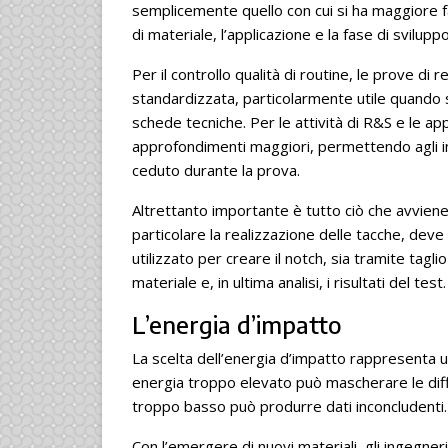
semplicemente quello con cui si ha maggiore fa
di materiale, l’applicazione e la fase di sviluppo
Per il controllo qualità di routine, le prove di
standardizzata, particolarmente utile quando si 
schede tecniche. Per le attività di R&S e le ap
approfondimenti maggiori, permettendo agli 
ceduto durante la prova.
Altrettanto importante è tutto ciò che avviene
particolare la realizzazione delle tacche, de
utilizzato per creare il notch, sia tramite tagl
materiale e, in ultima analisi, i risultati del test.
L’energia d’impatto
La scelta dell’energia d’impatto rappresenta un
energia troppo elevato può mascherare le dif
troppo basso può produrre dati inconcludenti.
Con l’emergere di nuovi materiali, gli ingegner