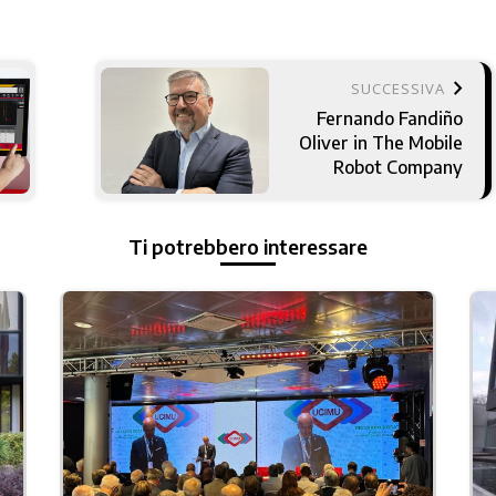
keyboard_arrow_right
SUCCESSIVA
Fernando Fandiño
Oliver in The Mobile
Robot Company
Ti potrebbero interessare