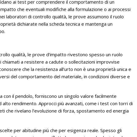
i affidano ai test per comprendere il comportamento di un
 l’impatto che eventuali modifiche alla formulazione o ai processi
nei laboratori di controllo qualità, le prove assumono il ruolo
 proprietà dichiarate nella scheda tecnica e mantenga un
po.
ontrollo qualità, le prove d’impatto rivestono spesso un ruolo
ici chiamati a resistere a cadute o sollecitazioni improvvise
iconoscere che la resistenza all’urto non è una proprietà unica e
iversi del comportamento del materiale, in condizioni diverse e
a con il pendolo, forniscono un singolo valore facilmente
d alto rendimento. Approcci più avanzati, come i test con torri di
i che rivelano l’evoluzione di forza, spostamento ed energia
elte per abitudine più che per esigenza reale. Spesso gli