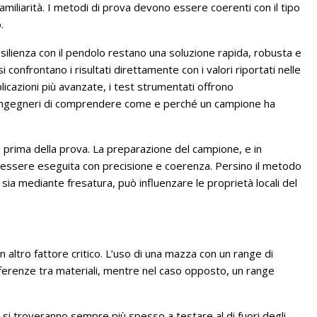
miliarità. I metodi di prova devono essere coerenti con il tipo
.
 resilienza con il pendolo restano una soluzione rapida, robusta e
confrontano i risultati direttamente con i valori riportati nelle
plicazioni più avanzate, i test strumentati offrono
ingegneri di comprendere come e perché un campione ha
 prima della prova. La preparazione del campione, e in
ve essere eseguita con precisione e coerenza. Persino il metodo
io sia mediante fresatura, può influenzare le proprietà locali del
 altro fattore critico. L’uso di una mazza con un range di
ferenze tra materiali, mentre nel caso opposto, un range
i si troveranno sempre più spesso a testare al di fuori degli