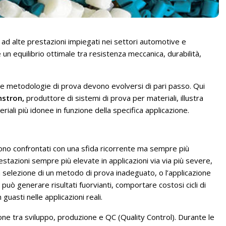
 ad alte prestazioni impiegati nei settori automotive e
e un equilibrio ottimale tra resistenza meccanica, durabilità,
e le metodologie di prova devono evolversi di pari passo. Qui
nstron,
produttore di sistemi di prova per materiali, illustra
iali più idonee in funzione della specifica applicazione.
i sono confrontati con una sfida ricorrente ma sempre più
prestazioni sempre più elevate in applicazioni via via più severe,
La selezione di un metodo di prova inadeguato, o l’applicazione
uò generare risultati fuorvianti, comportare costosi cicli di
n guasti nelle applicazioni reali.
zione tra sviluppo, produzione e QC (Quality Control). Durante le