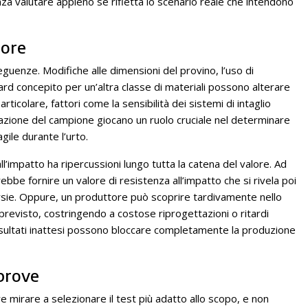
za valutare appieno se rifletta lo scenario reale che intendono
lore
uenze. Modifiche alle dimensioni del provino, l’uso di
ard concepito per un’altra classe di materiali possono alterare
particolare, fattori come la sensibilità dei sistemi di intaglio
razione del campione giocano un ruolo cruciale nel determinare
gile durante l’urto.
impatto ha ripercussioni lungo tutta la catena del valore. Ad
be fornire un valore di resistenza all’impatto che si rivela poi
ersie. Oppure, un produttore può scoprire tardivamente nello
revisto, costringendo a costose riprogettazioni o ritardi
 risultati inattesi possono bloccare completamente la produzione
 prove
e mirare a selezionare il test più adatto allo scopo, e non