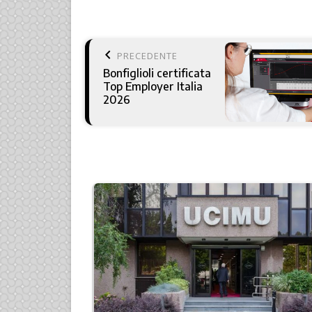
keyboard_arrow_left
PRECEDENTE
Bonfiglioli certificata
Top Employer Italia
2026