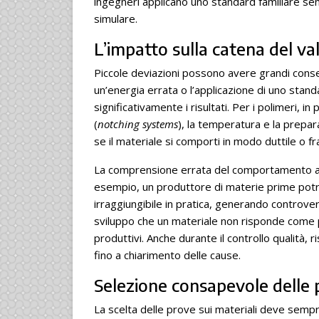
ingegneri applicano uno standard familiare sen
simulare.
L’impatto sulla catena del va
Piccole deviazioni possono avere grandi conseg
un’energia errata o l’applicazione di uno stand
significativamente i risultati. Per i polimeri, in 
(
notching systems
), la temperatura e la prepa
se il materiale si comporti in modo duttile o fra
La comprensione errata del comportamento all’
esempio, un produttore di materie prime potreb
irraggiungibile in pratica, generando controv
sviluppo che un materiale non risponde come p
produttivi. Anche durante il controllo qualità,
fino a chiarimento delle cause.
Selezione consapevole delle
La scelta delle prove sui materiali deve sempr