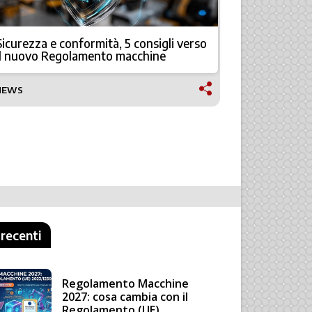
Sicurezza e conformità, 5 consigli verso
Rockwell 
il nuovo Regolamento macchine
migliorare 
NEWS
NEWS
 recenti
Regolamento Macchine
2027: cosa cambia con il
Regolamento (UE)