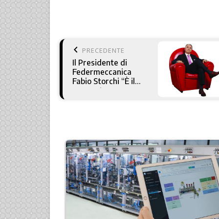
keyboard_arrow_left
PRECEDENTE
Il Presidente di
Federmeccanica
Fabio Storchi “È il
momento
dell’orgoglio
metalmeccanico”